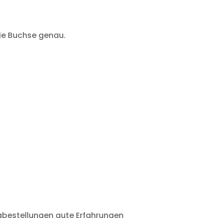
die Buchse genau.
fgabestellungen gute Erfahrungen