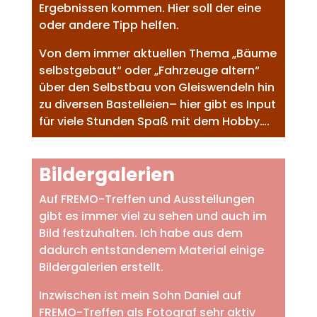
Ergebnissen kommen. Hier soll der eine
oder andere Tipp helfen.
Von dem immer aktuellen Thema „Bäume
selbstgebaut“ oder „Fahrzeuge altern“
über den Selbstbau von Gleiswendeln hin
zu diversen Bastelleien– hier gibt es Input
für viele Stunden Spaß mit dem Hobby….
Bildergalerien
Auf FREMO-Treffen und Ausstellungen
gibt es immer viel zu sehen und auch im
Bild festzuhalten. Ich habe aus dem
dadurch entstandenem Material einige
Bildergalerien erstellt.
Inzwischen ist mein Sohn Daniel auf
FREMO-Treffen als Fotograf sehr aktiv