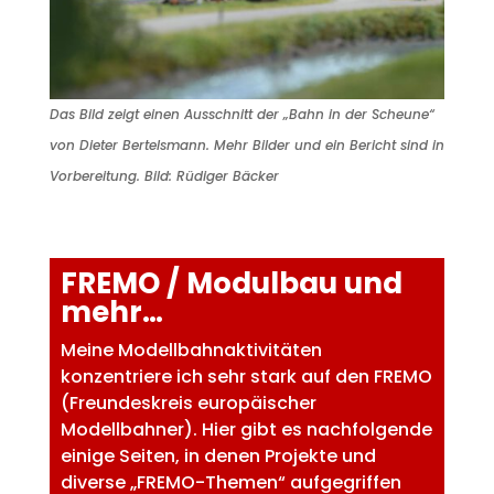
Das Bild zeigt einen Ausschnitt der „Bahn in der Scheune“
von Dieter Bertelsmann. Mehr Bilder und ein Bericht sind in
Vorbereitung. Bild: Rüdiger Bäcker
FREMO / Modulbau und
mehr…
Meine Modellbahnaktivitäten
konzentriere ich sehr stark auf den FREMO
(Freundeskreis europäischer
Modellbahner). Hier gibt es nachfolgende
einige Seiten, in denen Projekte und
diverse „FREMO-Themen“ aufgegriffen