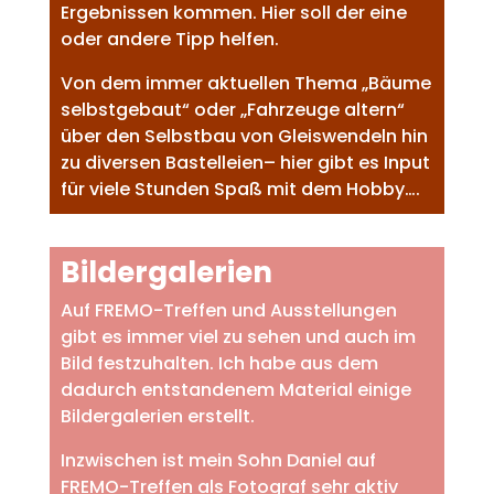
Ergebnissen kommen. Hier soll der eine
oder andere Tipp helfen.
Von dem immer aktuellen Thema „Bäume
selbstgebaut“ oder „Fahrzeuge altern“
über den Selbstbau von Gleiswendeln hin
zu diversen Bastelleien– hier gibt es Input
für viele Stunden Spaß mit dem Hobby….
Bildergalerien
Auf FREMO-Treffen und Ausstellungen
gibt es immer viel zu sehen und auch im
Bild festzuhalten. Ich habe aus dem
dadurch entstandenem Material einige
Bildergalerien erstellt.
Inzwischen ist mein Sohn Daniel auf
FREMO-Treffen als Fotograf sehr aktiv