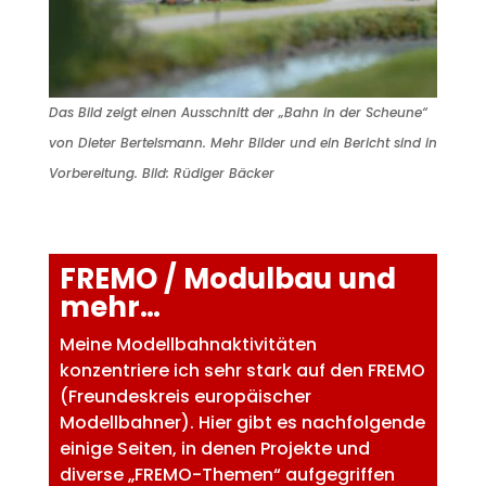
Das Bild zeigt einen Ausschnitt der „Bahn in der Scheune“
von Dieter Bertelsmann. Mehr Bilder und ein Bericht sind in
Vorbereitung. Bild: Rüdiger Bäcker
FREMO / Modulbau und
mehr…
Meine Modellbahnaktivitäten
konzentriere ich sehr stark auf den FREMO
(Freundeskreis europäischer
Modellbahner). Hier gibt es nachfolgende
einige Seiten, in denen Projekte und
diverse „FREMO-Themen“ aufgegriffen